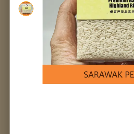
MS COCOA
Mone