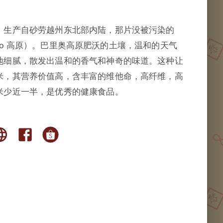
，生产自砂劳越州东北部内陆，那片没被污染的
Bario 高原）。巴里奥高原肥沃的土壤，温和的天气
地细腻，散发出温和的香气和神奇的味道。这种让
米，其营养价值高，含丰富的维他命，高纤维，高
米少近一半，是优秀的健康食品。
SARAWAK Black & White Pepper 砂
拉越黑白胡椒
unny Hill砂拉越胡椒