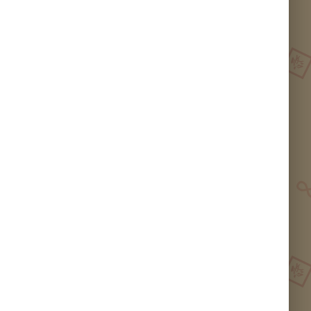
Mone
Sunny Hill砂拉越胡椒
Mone
Sunny Hill砂拉越胡椒
Mummy Liew
Mummy Liew