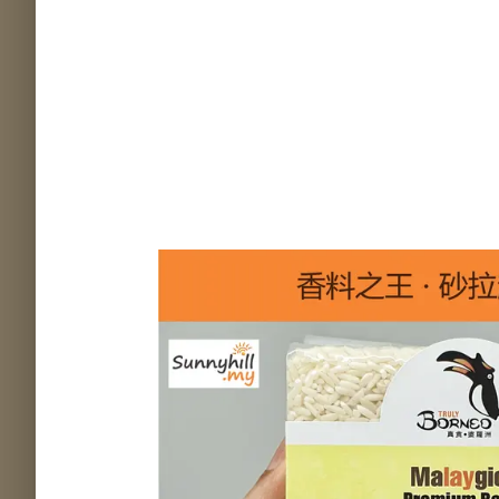
SQZZE ME
Mone