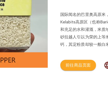
国际闻名的巴里奥高原米
Kelabits高原区（也称
和充足的水和灌溉，米质
砂拉越人引以为荣的上等
钙，其淀粉质却较一般白
MS ESSENCE
前往商品页面
Mone
S