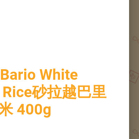
MS NOC
one
Bario White
nd Rice砂拉越巴里
 400g
椒