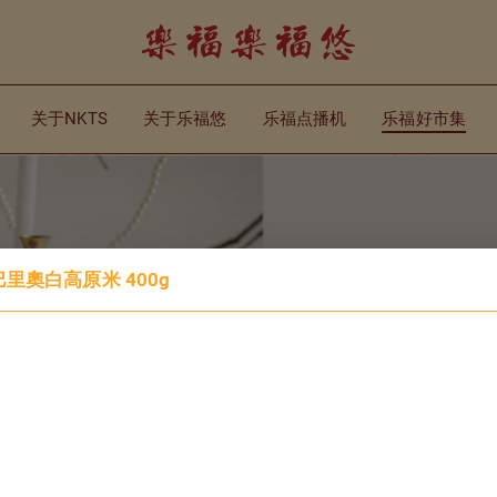
关于NKTS
关于乐福悠
乐福点播机
乐福好市集
砂拉越巴里奧白高原米 400g