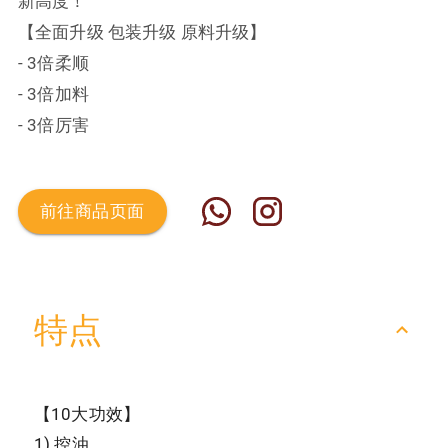
新高度！
【全面升级 包装升级 原料升级】
- 3倍柔顺
- 3倍加料
- 3倍厉害
前往商品页面
SARAWAK Pepper
Sarawak Bario White
特点
Root砂拉越胡椒根
Highland Rice砂拉越
200g
巴里奧白高原米 400g
Sunny Hill砂拉越胡椒
Sunny Hill砂拉越胡椒
【10大功效】
1) ‍控油