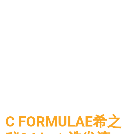
Sunny Hill砂拉越胡椒
MS COCOA
MS ESSENCE
C FORMULAE希之
Mone
Mone