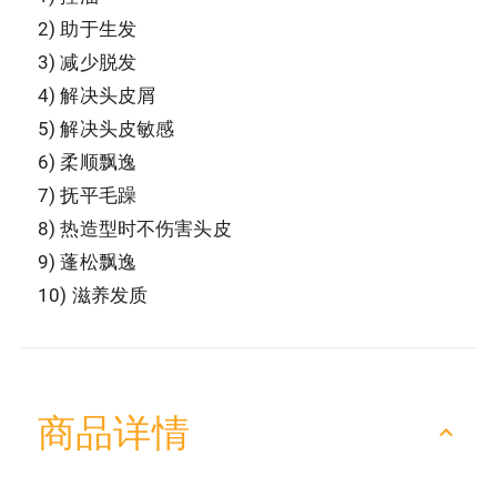
2) ‍助于生发
3) ‍减少脱发
4) 解决头皮屑
5) 解决头皮敏感
6) ‍柔顺飘逸
7) 抚平毛躁
8) 热造型时不伤害头皮
9) 蓬松飘逸
10) 滋养发质
NKTS艺能20《乐福
NKTS艺能20《乐福
悠》主题T恤- 爱无限
悠》主题T恤- 乐福悠
NKTS.EE
NKTS.EE
商品详情