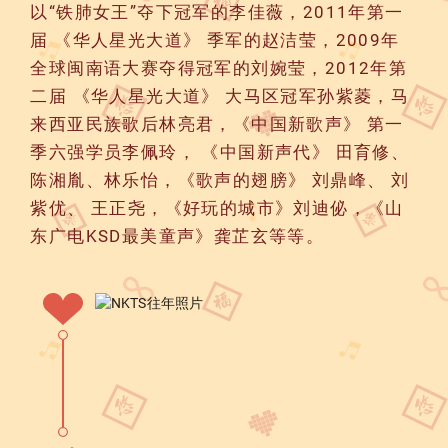
以“铁肺女王”夺下冠军的李佳薇，2011年第一
届 《华人星光大道》 季军的赵洁莹，2009年
全球闽南语大赛夺得冠军的刘婉莹，2012年第
二届 《华人星光大道》 大马区冠军孙紫菱，马
来西亚民族歌后林亮君，《中国新歌声》 第一
季六强学员李佩玲， 《中国新声代》 田育修、
陈湘胤、林乐怡，《歌声的翅膀》 刘鼎峰、 刘
紫优、 王正尧，《好玩的城市》刘迪佖，《山
东广电KSD最美童声》龚芷玄等等。