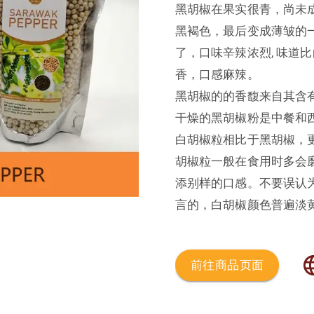
黑胡椒在果实很青，尚未
黑褐色，最后变成薄皱的
了，口味辛辣浓烈, 味道
香，口感麻辣。
黑胡椒的的香馥来自其含有
干燥的黑胡椒粉是中餐和
白胡椒粒相比于黑胡椒，
MS ESSENCE
胡椒粒一般在食用时多会
添别样的口感。不要误认
Mone
言的，白胡椒颜色普遍淡
S
前往商品页面