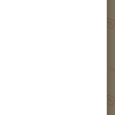
Mone
Sunny Hill砂拉越胡椒
Mone
Sunny Hill砂拉越胡椒
Mummy Liew
Mummy Liew