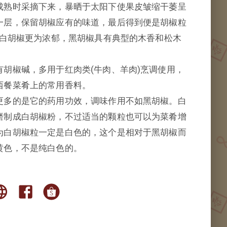
成熟时采摘下来，暴晒于太阳下使果皮皱缩干萎呈
一层，保留胡椒应有的味道，最后得到便是胡椒粒
比白胡椒更为浓郁，黑胡椒具有典型的木香和松木
胡椒碱，多用于红肉类(牛肉、羊肉)烹调使用，
西餐菜肴上的常用香料。
更多的是它的药用功效，调味作用不如黑胡椒。白
SARAWAK Black & White Pepper 砂
磨制成白胡椒粉，不过适当的颗粒也可以为菜肴增
拉越黑白胡椒
为白胡椒粒一定是白色的，这个是相对于黑胡椒而
黄色，不是纯白色的。
unny Hill砂拉越胡椒