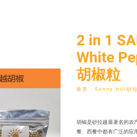
2 in 1 SARAWAK Black & White
Pepper 砂拉越黑白胡椒粒
2 in 1 S
M
Sunny Hill砂拉越胡椒
White 
胡椒粒
推荐
· Sunny Hill
胡椒是砂拉越最著名的农
餐、西餐中都有广泛的应