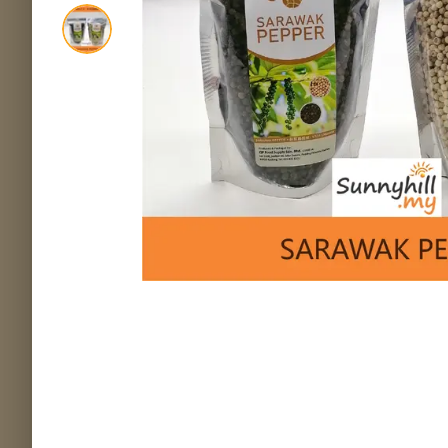
MS COCOA
Mone