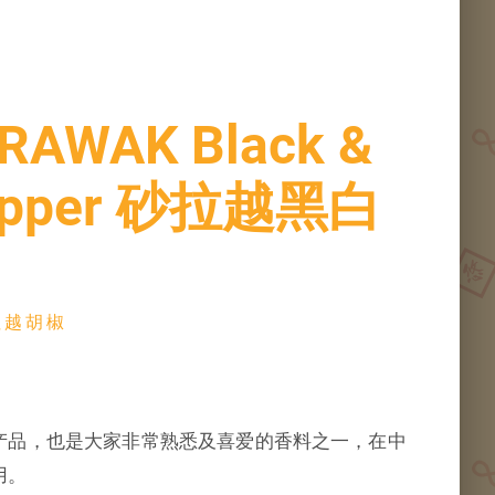
MS NOC
ARAWAK Black &
one
Pepper 砂拉越黑白
砂拉越胡椒
产品，也是大家非常熟悉及喜爱的香料之一，在中
用。