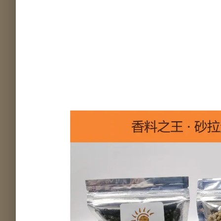
SQZZE ME
Mone