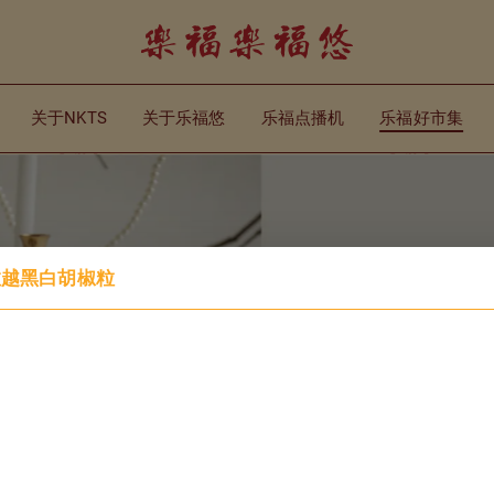
关于NKTS
关于乐福悠
乐福点播机
乐福好市集
er 砂拉越黑白胡椒粒