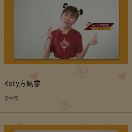
Kelly方佩雯
雪兰莪