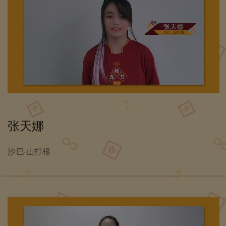
张天娜
沙巴-山打根