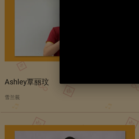
Ashley覃丽玟
雪兰莪