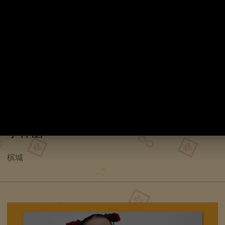
李梓菡
槟城