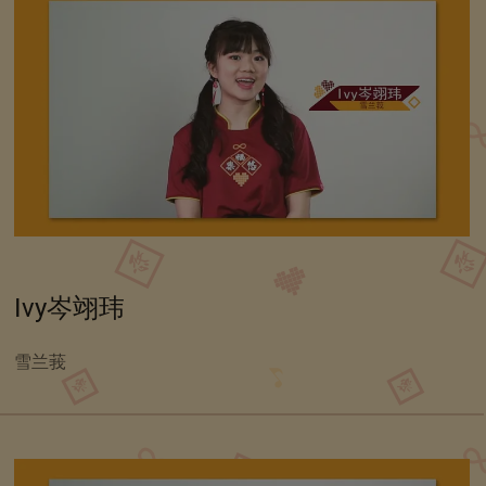
Ivy岑翊玮
雪兰莪