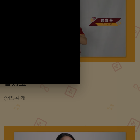
曹嘉莹
沙巴-斗湖