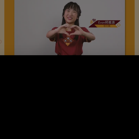
Evon邱雅惠
雪兰莪