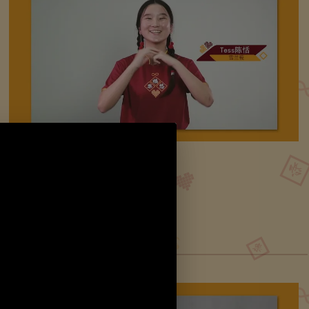
Tess陈恬
雪兰莪