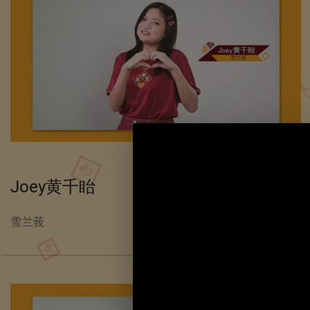
Joey黄千眙
雪兰莪