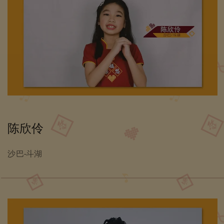
陈欣伶
沙巴-斗湖