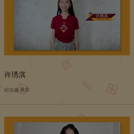
许琇淇
砂拉越-美里