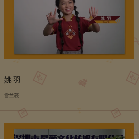
姚 羽
雪兰莪