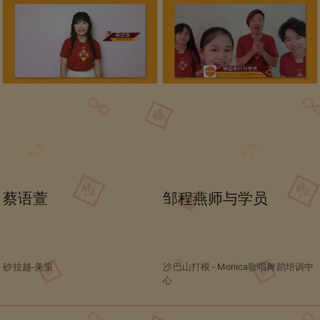
蔡语萱
邹程燕师与学员
砂拉越-美里
沙巴山打根 - Monica歌唱舞蹈培训中
心