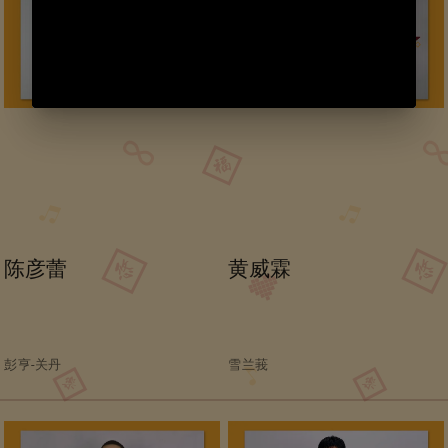
陈彦蕾
黄威霖
彭亨-关丹
雪兰莪