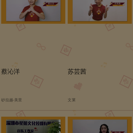
蔡沁洋
苏芸茜
砂拉越-美里
文莱