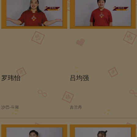
罗玮怡
吕均强
沙巴-斗湖
吉兰丹