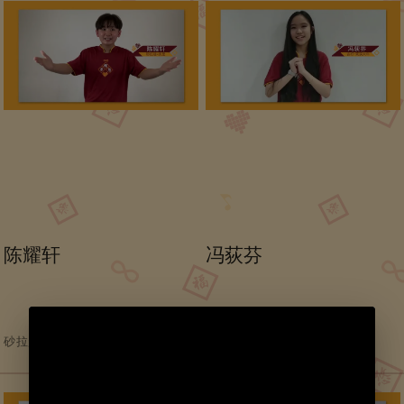
陈耀轩
冯荻芬
砂拉越-古晋
吉打