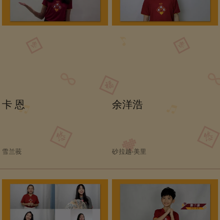
卡 恩
余洋浩
雪兰莪
砂拉越-美里