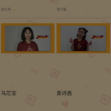
吉兰丹
雪兰莪
马芯宜
黄诗惠