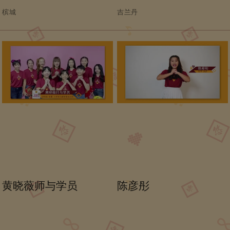
槟城
吉兰丹
黄晓薇师与学员
陈彦彤