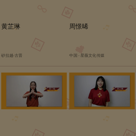
黄芷琳
周憬晞
砂拉越-古晋
中国 - 星薇文化传媒