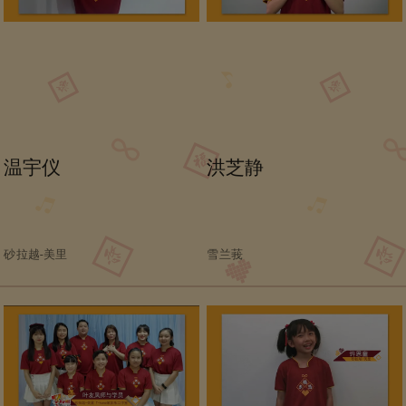
温宇仪
洪芝静
砂拉越-美里
雪兰莪