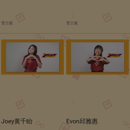
雪兰莪
雪兰莪
Joey黄千眙
Evon邱雅惠