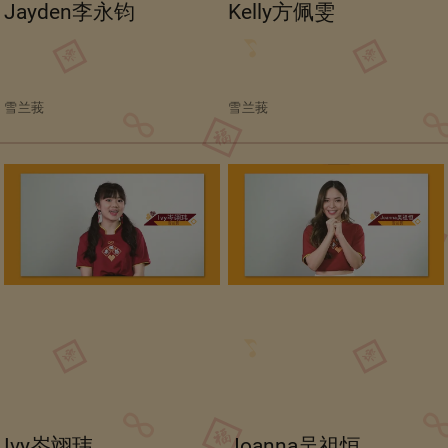
Jayden李永钧
Kelly方佩雯
雪兰莪
雪兰莪
Ivy岑翊玮
Joanna吴祖恒