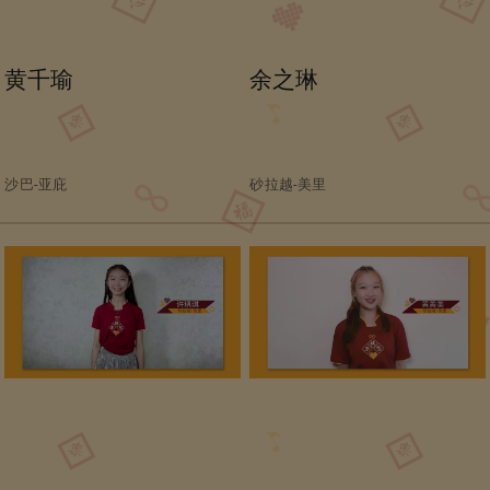
黄千瑜
余之琳
沙巴-亚庇
砂拉越-美里