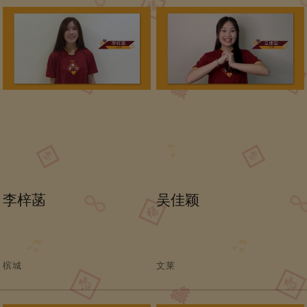
李梓菡
吴佳颖
槟城
文莱