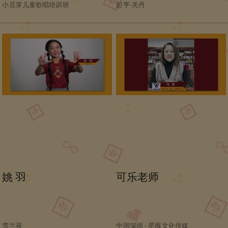
小豆芽儿童歌唱培训班
彭亨-关丹
姚 羽
可乐老师
雪兰莪
中国深圳 - 星薇文化传媒