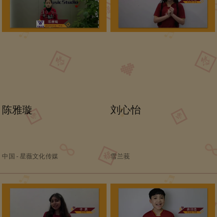
陈雅璇
刘心怡
中国 - 星薇文化传媒
雪兰莪