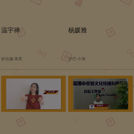
温宇禅
杨媛雅
砂拉越-美里
沙巴-斗湖