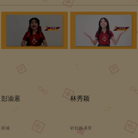
彭渝蒽
林秀颖
槟城
砂拉越-美里